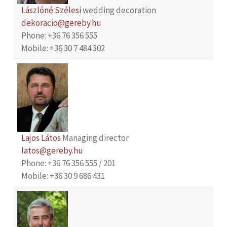
Lászlóné Szélesi
wedding decoration
dekoracio@gereby.hu
Phone: +36 76 356 555
Mobile: +36 30 7 484 302
Lajos Látos
Managing director
latos@gereby.hu
Phone: +36 76 356 555 / 201
Mobile: +36 30 9 686 431