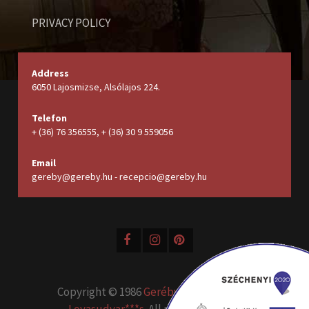
PRIVACY POLICY
Address
6050 Lajosmizse, Alsólajos 224.
Telefon
+ (36) 76 356555, + (36) 30 9 559056
Email
gereby@gereby.hu - recepcio@gereby.hu
Copyright © 1986
Geréby Kúria Hotel és