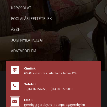
KAPCSOLAT
FOGLALÁSI FELTÉTELEK
ÁSZF
JOGI NYILATKOZAT
ADATVÉDELEM
Címünk
6050 Lajosmizse, Alsólajos tanya 224
.
Telefon
+ (36) 76 356555
,
+ (36) 30 9 559056
Email
gereby@gereby.hu - recepcio@gereby.hu