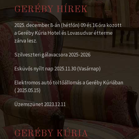
GERÉBY HÍREK
2025. december 8-án (hétfőn) 09 és 16 óra között
a Geréby Kúria Hotel és Lovasudvar étterme
zárva lesz.
Szilveszteri gálavacsora 2025-2026
Esküvős nyílt nap 2025.11.30 (Vasárnap)
Elektromos autó töltőállomás a Geréby Kúriában
( 2025.05.15)
Üzemszünet 2023.12.11
GERÉBY KÚRIA