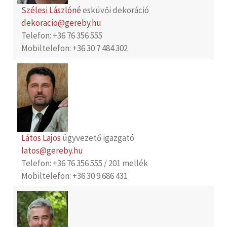
Szélesi Lászlóné
esküvői dekoráció
dekoracio@gereby.hu
Telefon: +36 76 356 555
Mobiltelefon: +36 30 7 484 302
Látos Lajos
ügyvezető igazgató
latos@gereby.hu
Telefon: +36 76 356 555 / 201 mellék
Mobiltelefon: +36 30 9 686 431