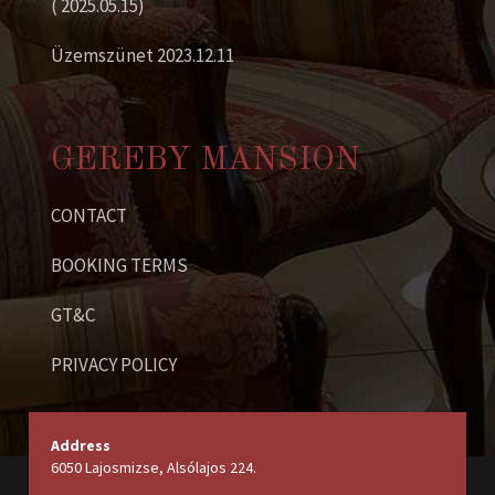
( 2025.05.15)
Üzemszünet 2023.12.11
GEREBY MANSION
CONTACT
BOOKING TERMS
GT&C
PRIVACY POLICY
Address
6050 Lajosmizse, Alsólajos 224.