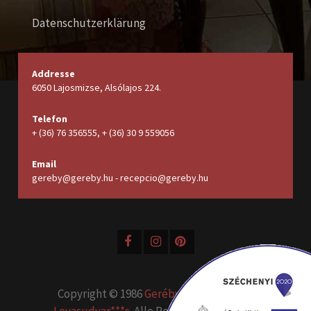
Datenschutzerklärung
Addresse
6050 Lajosmizse, Alsólajos 224.
Telefon
+ (36) 76 356555, + (36) 30 9 559056
Email
gereby@gereby.hu - recepcio@gereby.hu
Copyright © 1986
Geréby Kúria Hotel és