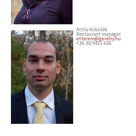
Attila Kobolák
Restaurant manager
etterem@gereby.hu
+36-30/9415-636