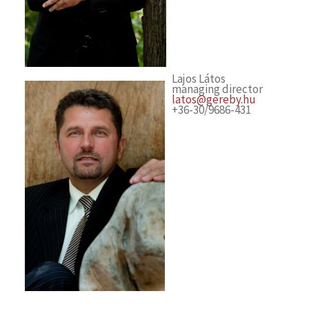
Lajos Látos
managing director
latos@gereby.hu
+36-30/9686-431