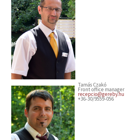
Tamás Czakó
Front office manager
recepcio@gereby.hu
+36-30/9559-056