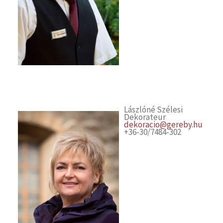
Lászlóné Szélesi
Dekorateur
dekoracio@gereby.hu
+36-30/7484-302