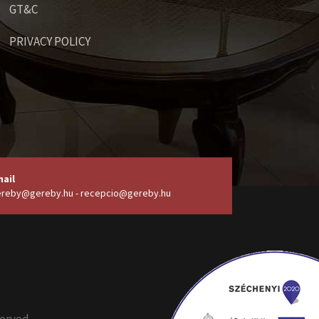
GT&C
PRIVACY POLICY
ail
reby@gereby.hu - recepcio@gereby.hu