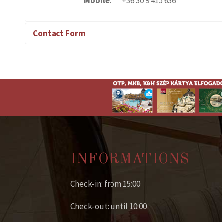
Mobile:
+36 30 9 415 636
Contact Form
Send an Email
*
Required field
Name
*
INFORMATIONS
Email
*
Check-in: from 15:00
Subject
*
Check-out: until 10:00
Message
*