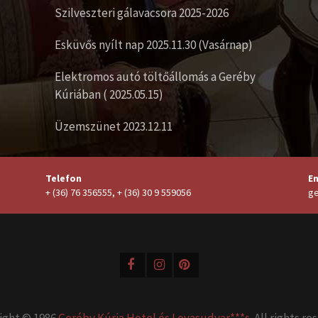
Szilveszteri gálavacsora 2025-2026
Esküvős nyílt nap 2025.11.30 (Vasárnap)
Elektromos autó töltőállomás a Geréby
Kúriában ( 2025.05.15)
Üzemszünet 2023.12.11
Telefon
Em
+ (36) 76 356555, + (36) 30 9 559056
ge