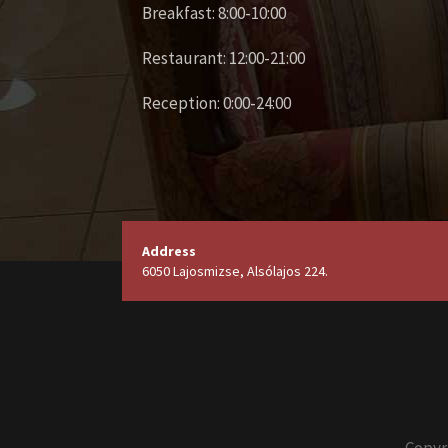
Breakfast: 8:00-10:00
Restaurant: 12:00-21:00
Reception: 0:00-24:00
Send a copy to
Address
yourself
6050 Lajosmizse, Alsólajos 224.
(optional)
Captcha
*