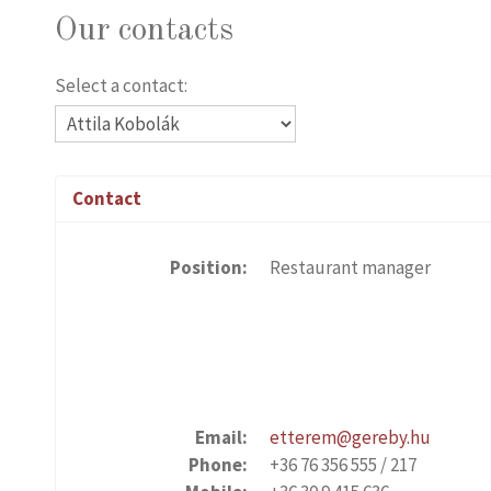
Our contacts
Select a contact:
Contact
Position:
Restaurant manager
Email:
etterem@gereby.hu
Phone:
+36 76 356 555 / 217