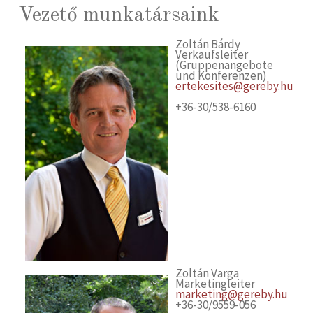
Vezető munkatársaink
Zoltán Bárdy
Verkaufsleiter
(Gruppenangebote
und Konferenzen)
ertekesites@gereby.hu
+36-30/538-6160
Zoltán Varga
Marketingleiter
marketing@gereby.hu
+36-30/9559-056