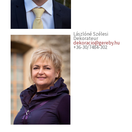
Lászlóné Szélesi
Dekorateur
dekoracio@gereby.hu
+36-30/7484-302