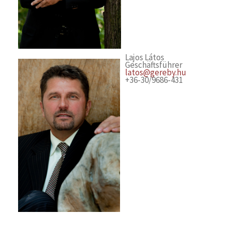
Lajos Látos
Geschäftsführer
latos@gereby.hu
+36-30/9686-431