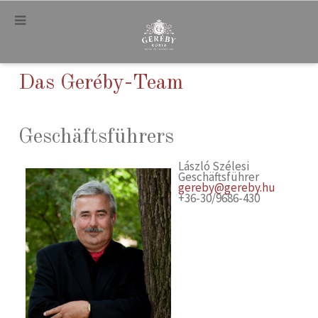
.
Das Geréby-Team
Geschäftsführers
László Szélesi
Geschäftsführer
gereby@gereby.hu
+36-30/9686-430