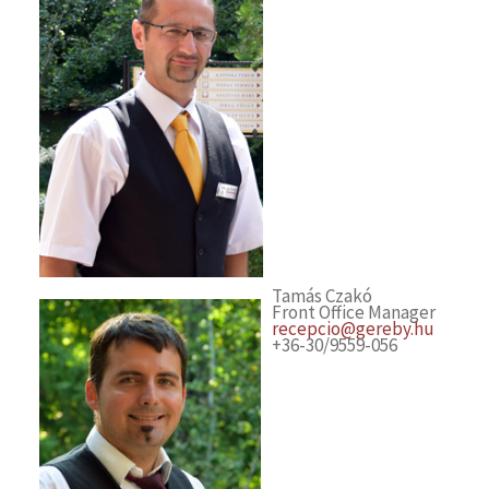
Tamás Czakó
Front Office Manager
recepcio@gereby.hu
+36-30/9559-056