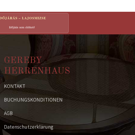
IDŐJÁRÁS – LAJOSMIZSE
Időjárás nem elérhető
GEREBY
HERRENHAUS
KONTAKT
BUCHUNGSKONDITIONEN
AGB
Datenschutzerklärung