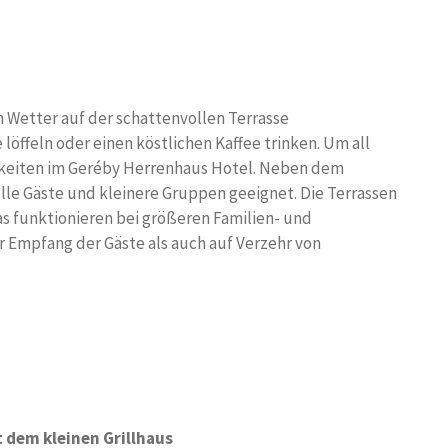
 Wetter auf der schattenvollen Terrasse
öffeln oder einen köstlichen Kaffee trinken. Um all
chkeiten im Geréby Herrenhaus Hotel. Neben dem
lle Gäste und kleinere Gruppen geeignet. Die Terrassen
s funktionieren bei größeren Familien- und
r Empfang der Gäste als auch auf Verzehr von
 dem kleinen Grillhaus