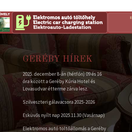
GERÉBY HÍREK
2025. december 8-án (hétfőn) 09 és 16
óra között a Geréby Kúria Hotel és
Lovasudvar étterme zárva lesz.
Szilveszteri gálavacsora 2025-2026
Esküvős nyílt nap 2025.11.30 (Vasárnap)
Elektromos autó töltőállomás a Geréby