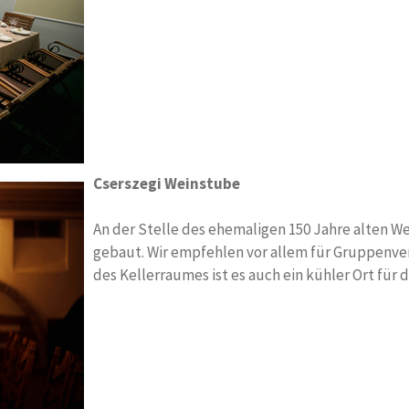
Cserszegi Weinstube
An der Stelle des ehemaligen 150 Jahre alten 
gebaut. Wir empfehlen vor allem für Gruppenv
des Kellerraumes ist es auch ein kühler Ort für