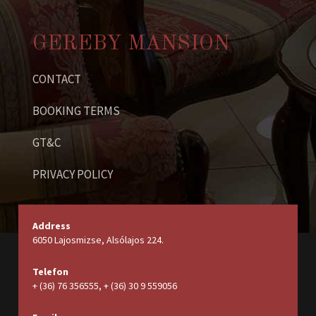
GEREBY MANSION
CONTACT
BOOKING TERMS
GT&C
PRIVACY POLICY
Address
6050 Lajosmizse, Alsólajos 224.
Telefon
+ (36) 76 356555, + (36) 30 9 559056