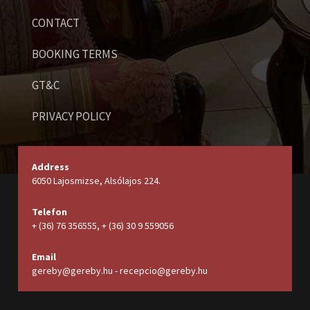
CONTACT
BOOKING TERMS
GT&C
PRIVACY POLICY
Address
6050 Lajosmizse, Alsólajos 224.
Telefon
+ (36) 76 356555, + (36) 30 9 559056
Email
gereby@gereby.hu - recepcio@gereby.hu