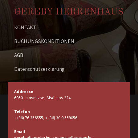
GEREBY HERRENHAUS
KONTAKT
BUCHUNGSKONDITIONEN
AGB
Datenschutzerklärung
Addresse
6050 Lajosmizse, Alsólajos 224.
Telefon
+ (36) 76 356555, + (36) 30 9 559056
Email
gereby@gereby.hu - recepcio@gereby.hu