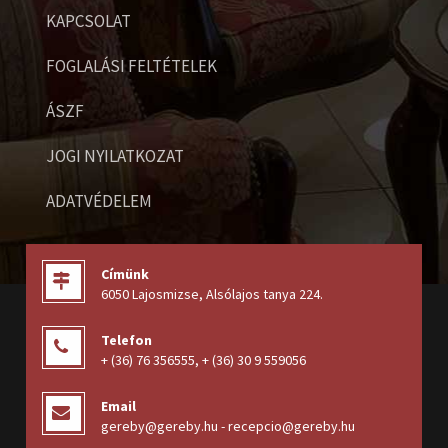
KAPCSOLAT
FOGLALÁSI FELTÉTELEK
ÁSZF
JOGI NYILATKOZAT
ADATVÉDELEM
Címünk
6050 Lajosmizse, Alsólajos tanya 224
.
Telefon
+ (36) 76 356555
,
+ (36) 30 9 559056
Email
gereby@gereby.hu - recepcio@gereby.hu