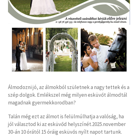
Álmodozni jó, az álmokból születnek a nagy tettek és a
szép dolgok. Emlékszel még milyen esküvőt álmodtál
magadnak gyermekkorodban?
Talán még ezt az álmot is felülmúlhatja a valóság, ha
jól választod ki az esküvőd helyszínét.2025.november
30-án 10 órától 15 óráig esküvős nyílt napot tartunk.