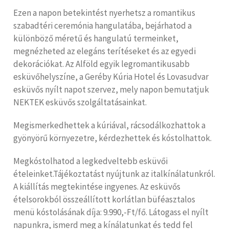
Ezen a napon betekintést nyerhetsz a romantikus
szabadtéri ceremónia hangulatába, bejárhatod a
különböző méretű és hangulatú termeinket,
megnézheted az elegáns terítéseket és az egyedi
dekorációkat. Az Alföld egyik legromantikusabb
esküvőhelyszíne, a Geréby Kúria Hotel és Lovasudvar
esküvős nyílt napot szervez, mely napon bemutatjuk
NEKTEK esküvős szolgáltatásainkat.
Megismerkedhettek a kúriával, rácsodálkozhattok a
gyönyörű környezetre, kérdezhettek és kóstolhattok.
Megkóstolhatod a legkedveltebb esküvői
ételeinket.Tájékoztatást nyújtunk az italkínálatunkról.
A kiállítás megtekintése ingyenes. Az esküvős
ételsorokból összeállított korlátlan büféasztalos
menü kóstolásának díja: 9.990,-Ft/fő. Látogass el nyílt
napunkra, ismerd meg a kínálatunkat és tedd fel