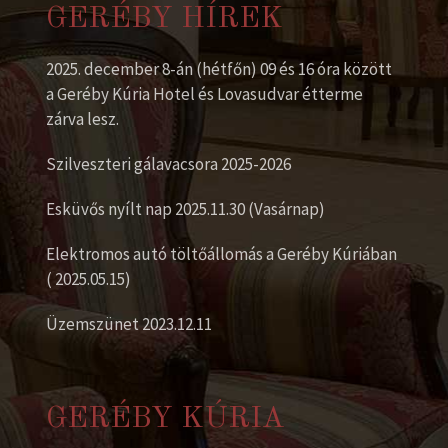
GERÉBY HÍREK
2025. december 8-án (hétfőn) 09 és 16 óra között
a Geréby Kúria Hotel és Lovasudvar étterme
zárva lesz.
Szilveszteri gálavacsora 2025-2026
Esküvős nyílt nap 2025.11.30 (Vasárnap)
Elektromos autó töltőállomás a Geréby Kúriában
( 2025.05.15)
Üzemszünet 2023.12.11
GERÉBY KÚRIA