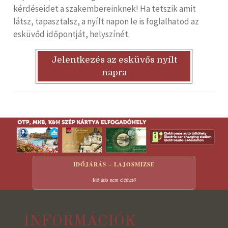
kérdéseidet a szakembereinknek! Ha tetszik amit
látsz, tapasztalsz, a nyílt napon le is foglalhatod az
esküvőd időpontját, helyszínét.
Jelentkezés az esküvős nyílt
napra
IDŐJÁRÁS – LAJOSMIZSE
Időjárás nem elérhető
INFORMÁCIÓK