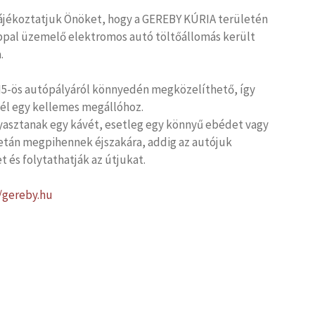
jékoztatjuk Önöket, hogy a GEREBY KÚRIA területén
appal üzemelő elektromos autó töltőállomás került
.
 M5-ös autópályáról könnyedén megközelíthető, így
 cél egy kellemes megállóhoz.
yasztanak egy kávét, esetleg egy könnyű ebédet vagy
netán megpihennek éjszakára, addig az autójuk
t és folytathatják az útjukat.
//gereby.hu