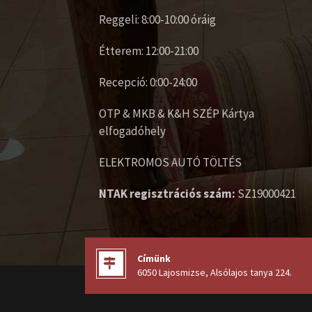
Reggeli: 8:00-10:00 óráig
Étterem: 12:00-21:00
Recepció: 0:00-24:00
OTP & MKB & K&H SZÉP Kártya
elfogadóhely
ELEKTROMOS AUTÓ TÖLTÉS
NTAK regisztrációs szám:
SZ19000421
Címünk
6050 Lajosmizse, Alsólajos tanya 224
.