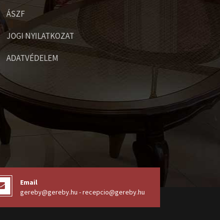
ÁSZF
JOGI NYILATKOZAT
ADATVÉDELEM
Email
gereby@gereby.hu - recepcio@gereby.hu