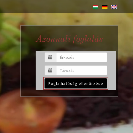
Azonnali foglalás
Foglalhatóság ellenőrzése