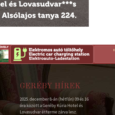
GERÉBY HÍREK
2025. december 8-án (hétfőn) 09 és 16
óra között a Geréby Kúria Hotel és
Lovasudvar étterme zárva lesz.