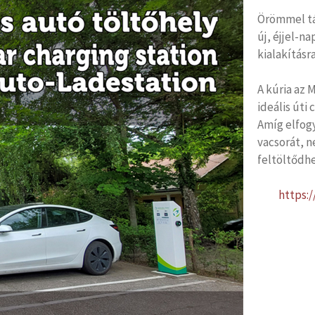
Örömmel tá
új, éjjel-n
kialakításra
A kúria az
ideális úti
Amíg elfog
vacsorát, 
feltöltődhe
https: