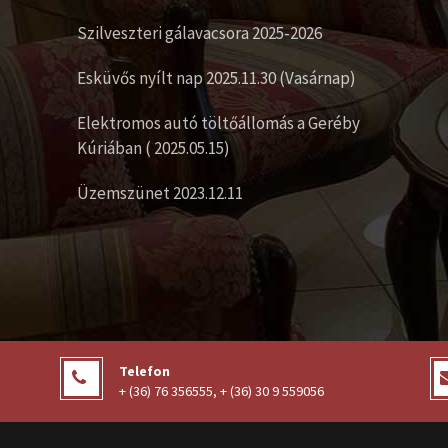
Szilveszteri gálavacsora 2025-2026
Esküvős nyílt nap 2025.11.30 (Vasárnap)
Elektromos autó töltőállomás a Geréby
Kúriában ( 2025.05.15)
Üzemszünet 2023.12.11
Telefon
+ (36) 76 356555
,
+ (36) 30 9 559056