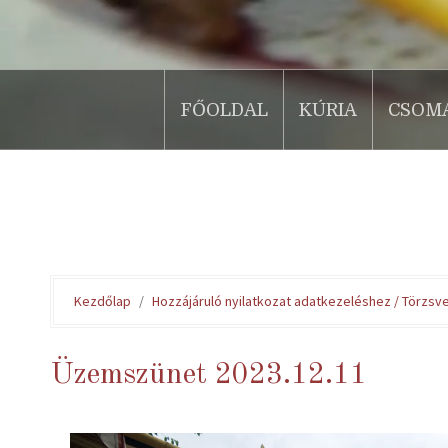
FŐOLDAL
KÚRIA
CSOM
.
Kezdőlap
Hozzájáruló nyilatkozat adatkezeléshez / Törz
Üzemszünet 2023.12.11