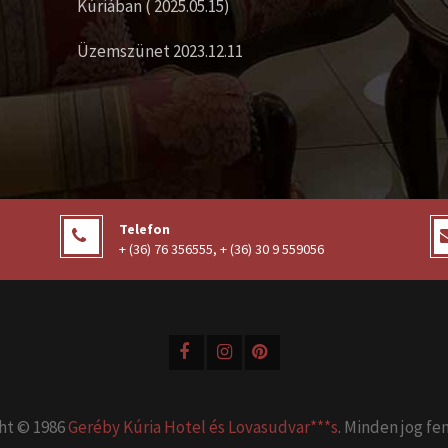
Kúriában ( 2025.05.15)
Üzemszünet 2023.12.11
Telefon
+ (36) 76 356555
,
+ (36) 30 9 559056
ht © 1986
Geréby Kúria Hotel és Lovasudvar***s
. Minden jog fe