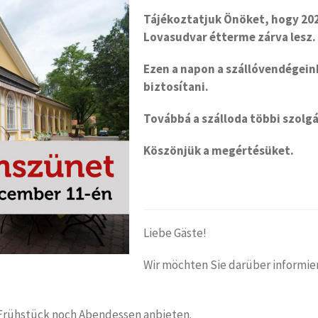
Tájékoztatjuk Önöket, hogy 202
Lovasudvar étterme zárva lesz.
Ezen a napon a szállóvendégein
biztosítani.
Továbbá a szálloda többi szolgá
Köszönjük a megértésüket.
Liebe Gäste!
Wir möchten Sie darüber informie
Frühstück noch Abendessen anbieten.