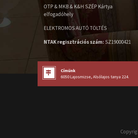
OTP & MKB & K&H SZÉP Kártya
elfogadóhely
ELEKTROMOS AUTÓ TÖLTÉS
NTAK regisztrációs szám:
SZ19000421
Címünk
6050 Lajosmizse, Alsólajos tanya 224
.
Copyrig