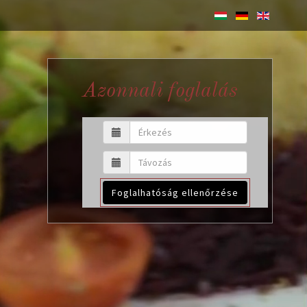
Azonnali foglalás
Foglalhatóság ellenőrzése