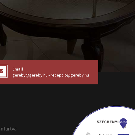
Email
gereby@gereby.hu - recepcio@gereby.hu
nntartva.