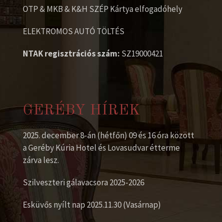
OTP & MKB & K&H SZÉP Kártya elfogadóhely
ELEKTROMOS AUTÓ TÖLTÉS
NTAK regisztrációs szám:
SZ19000421
GERÉBY HÍREK
2025. december 8-án (hétfőn) 09 és 16 óra között
a Geréby Kúria Hotel és Lovasudvar étterme
zárva lesz.
Szilveszteri gálavacsora 2025-2026
Esküvős nyílt nap 2025.11.30 (Vasárnap)