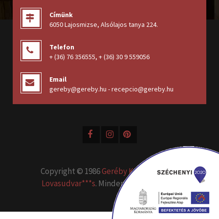
Címünk
6050 Lajosmizse, Alsólajos tanya 224
.
Telefon
+ (36) 76 356555
,
+ (36) 30 9 559056
Email
gereby@gereby.hu - recepcio@gereby.hu
Copyright © 1986
Geréby Kúria Hotel és
Lovasudvar***s
. Minden jog fenntartva.